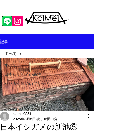
記事
すべて
すべて
日本イシガメの新池
ハラガケガメのブリード
kalmet0531
2025年3月8日
読了時間: 1分
日本イシガメの新池⑤