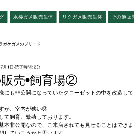
グ
水棲ガメ販売生体
リクガメ販売生体
その他販
ラガケガメのブリード
年7月1日
読了時間: 2分
tの販売•飼育場②
様にも非公開になっていたクローゼットの中を改造して
すが、室内が狭い🥺
して飼育、繁殖しております。
基本非公開なので、ご来店されても見せることはできま
開していこうかと思います。