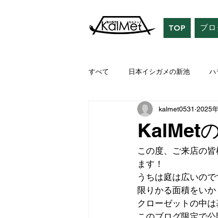
ブロ
TOP
すべて
日本イシガメの新池
ハ
kalmet0531
2025
KalMe
この度、ご来店の皆
ます！
うちは庭は広いので
限りかる面積をいか
クローゼットの中は
このブログ限定で公