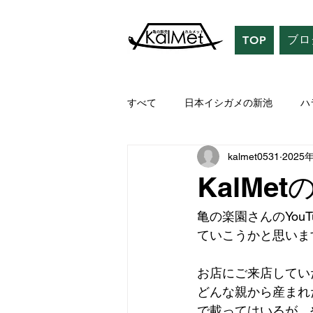
ブロ
TOP
すべて
日本イシガメの新池
ハ
kalmet0531
2025
KalMe
亀の楽園さんのYo
ていこうかと思います
お店にご来店してい
どんな親から産まれ
で載ってはいるが、