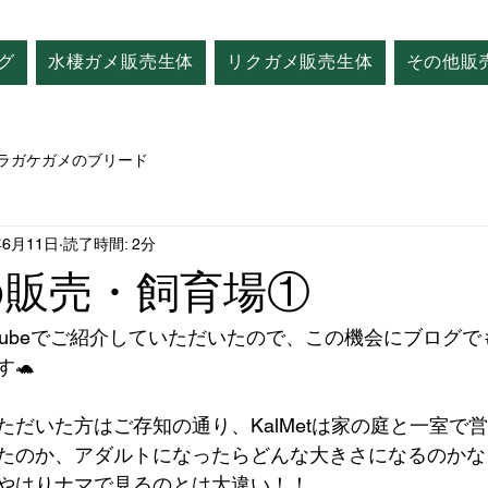
グ
水棲ガメ販売生体
リクガメ販売生体
その他販
ラガケガメのブリード
年6月11日
読了時間: 2分
tの販売・飼育場①
uTubeでご紹介していただいたので、この機会にブログ
🐢
ただいた方はご存知の通り、KalMetは家の庭と一室で
たのか、アダルトになったらどんな大きさになるのかな
やはりナマで見るのとは大違い！！