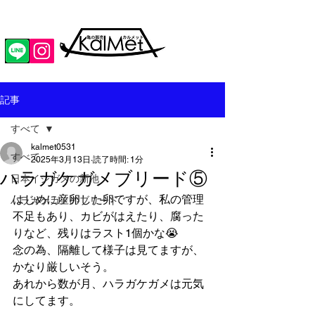
記事
すべて
kalmet0531
すべて
2025年3月13日
読了時間: 1分
ハラガケガメブリード⑤
日本イシガメの新池
はじめに産卵した卵ですが、私の管理
ハラガケガメのブリード
不足もあり、カビがはえたり、腐った
りなど、残りはラスト1個かな😭
念の為、隔離して様子は見てますが、
かなり厳しいそう。
あれから数が月、ハラガケガメは元気
にしてます。